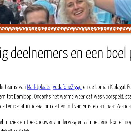
ig deelnemers en een boel 
 de teams van
Marktplaats
,
VodafoneZiggo
en de Lornah Kiplagat 
 Dam tot Damloop. Ondanks het warme weer dat was voorspeld, st
 de temperatuur ideaal om de tien mijl van Amsterdam naar Zaanda
veel muziek en toeschouwers onderweg en aan het eind kon er no